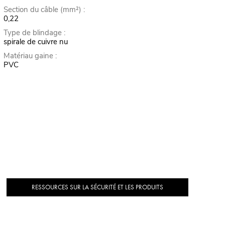
Section du câble (mm²) :
0,22
Type de blindage :
spirale de cuivre nu
Matériau gaine :
PVC
RESSOURCES SUR LA SÉCURITÉ ET LES PRODUITS