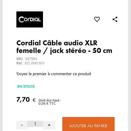
Cordial Câble audio XLR
femelle / jack stéréo - 50 cm
SKU
567565
Ref.
ECL EM0.5FV
Soyez le premier à commenter ce produit
EN STOCK
7,70
€
Dont éco-taxe :
0,05 € TTC
-
+
AJOUTER AU PANIER