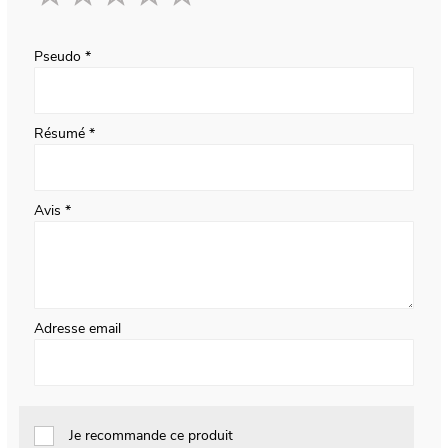
1
2
3
4
5
star
stars
stars
stars
stars
Pseudo
Résumé
Avis
Adresse email
Je recommande ce produit