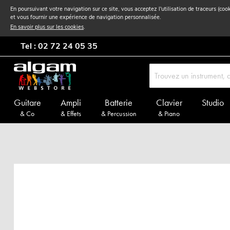
En poursuivant votre navigation sur ce site, vous acceptez l'utilisation de traceurs (coo
et vous fournir une expérience de navigation personnalisée.
En savoir plus sur les cookies
.
Tel : 02 72 24 05 35
Guitare
Ampli
Batterie
Clavier
Studio
& Co
& Effets
& Percussion
& Piano