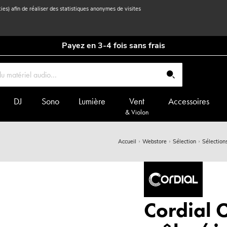
kies) afin de réaliser des statistiques anonymes de visites
Payez en 3-4 fois sans frais
DJ
Sono
Lumière
Vent
Accessoires
& Violon
Accueil
Webstore
Sélection
Sélection
Cordial 