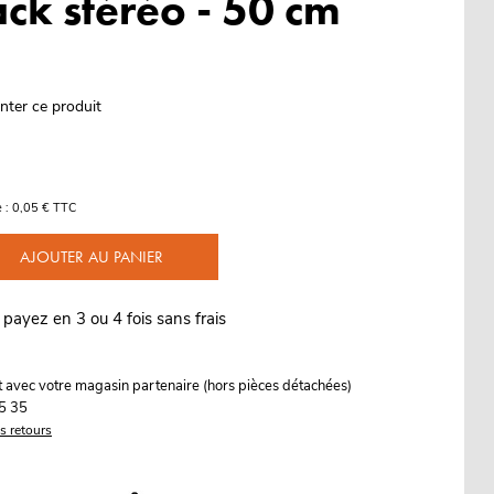
ck stéréo - 50 cm
nter ce produit
 : 0,05 € TTC
AJOUTER AU PANIER
 payez en 3 ou 4 fois sans frais
it avec votre magasin partenaire (hors pièces détachées)
5 35
es retours