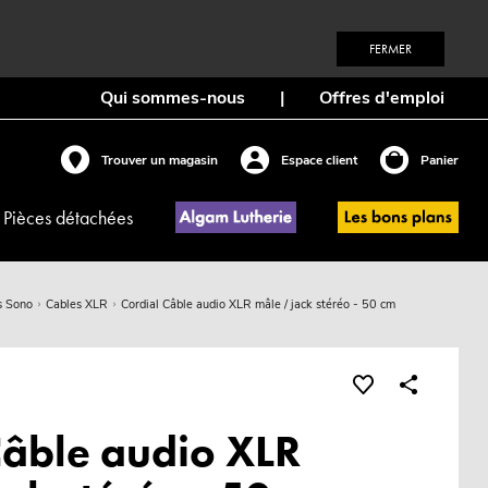
FERMER
Qui sommes-nous
|
Offres d'emploi
Trouver un magasin
Espace client
Panier
Pièces détachées
s Sono
Cables XLR
Cordial Câble audio XLR mâle / jack stéréo - 50 cm
Câble audio XLR