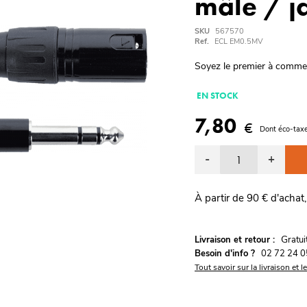
mâle / ja
SKU
567570
Ref.
ECL EM0.5MV
Soyez le premier à comme
EN STOCK
7,80
€
Dont éco-taxe
-
+
À partir de 90 € d'achat,
G
Livraison et retour :
ratu
Besoin d'info ?
02 72 24 0
Tout savoir sur la livraison et l