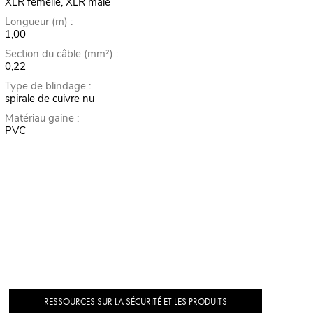
XLR femelle, XLR mâle
Longueur (m) :
1,00
Section du câble (mm²) :
0,22
Type de blindage :
spirale de cuivre nu
Matériau gaine :
PVC
RESSOURCES SUR LA SÉCURITÉ ET LES PRODUITS