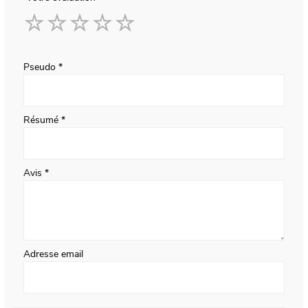
1
2
3
4
5
star
stars
stars
stars
stars
Pseudo
Résumé
Avis
Adresse email