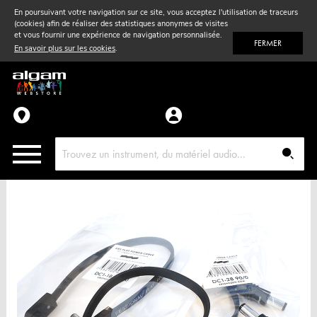
En poursuivant votre navigation sur ce site, vous acceptez l'utilisation de traceurs
(cookies) afin de réaliser des statistiques anonymes de visites
Vent
& Violon
et vous fournir une expérience de navigation personnalisée.
FERMER
En savoir plus sur les cookies
.
Accessoires
Pièces détachées