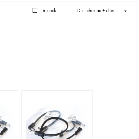
En stock
Du - cher au + cher