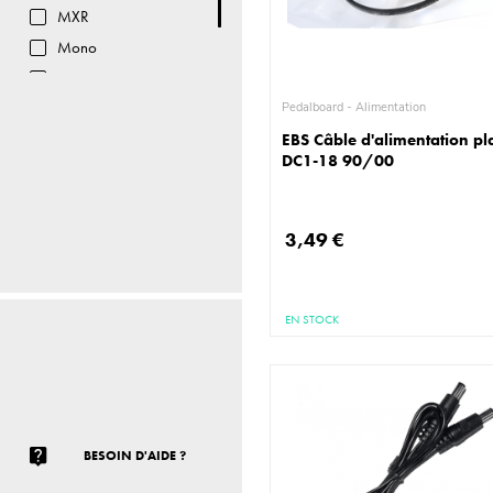
MXR
Mono
Nux
Radial
Pedalboard - Alimentation
EBS Câble d'alimentation pl
DC1-18 90/00
3,49 €
EN STOCK
BESOIN D'AIDE ?