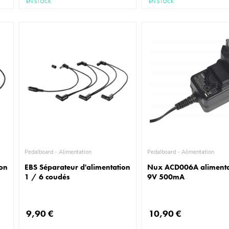
EN STOCK
EN STOCK
Pedalboard - Alimentation
Pedalboard - Alimentation
ion
EBS Séparateur d'alimentation
Nux ACD006A alimenta
1 / 6 coudés
9V 500mA
9,90 €
10,90 €