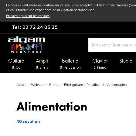
En poursuivant votre navigation sur ce site, vous acceptez l'utilisation de traceurs (coo
et vous fournir une expérience de navigation personnalisée.
En savoir plus sur les cookies
.
Tel : 02 72 24 05 35
Guitare
Ampli
Batterie
Clavier
Studio
& Co
& Effets
& Percussion
& Piano
Accueil
Webstore
Guitare
Effet guitare
Pedalboard
Alimentation
Alimentation
40
résultats