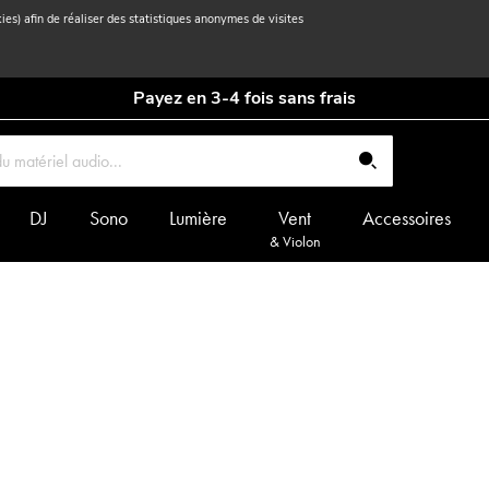
kies) afin de réaliser des statistiques anonymes de visites
Payez en 3-4 fois sans frais
DJ
Sono
Lumière
Vent
Accessoires
& Violon