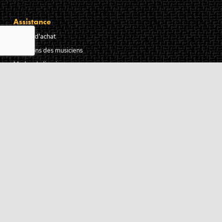
Assistance
Guides d'achat
Questions des musiciens
Modes de livraison
Modes de paiement
Retours produits
Garanties produits
Service après vente
Centres techniques agréés Algam
Carte des luthiers guitare français
Qui sommes-nous ?
Pourquoi nous faire confiance ?