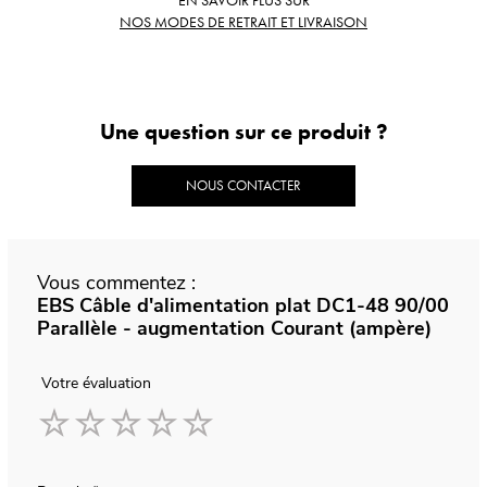
NOS MODES DE RETRAIT ET LIVRAISON
Une question sur ce produit ?
NOUS CONTACTER
Vous commentez :
EBS Câble d'alimentation plat DC1-48 90/00
Parallèle - augmentation Courant (ampère)
Votre évaluation
1
2
3
4
5
star
stars
stars
stars
stars