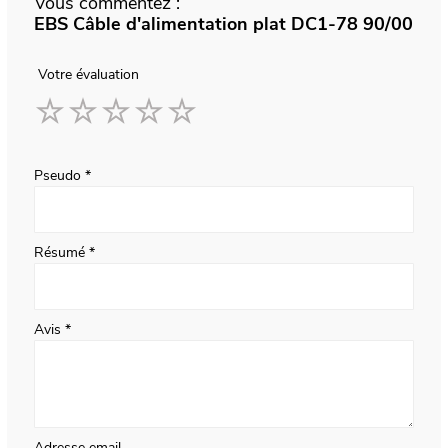
Vous commentez :
EBS Câble d'alimentation plat DC1-78 90/00
Votre évaluation
1
2
3
4
5
star
stars
stars
stars
stars
Pseudo
Résumé
Avis
Adresse email