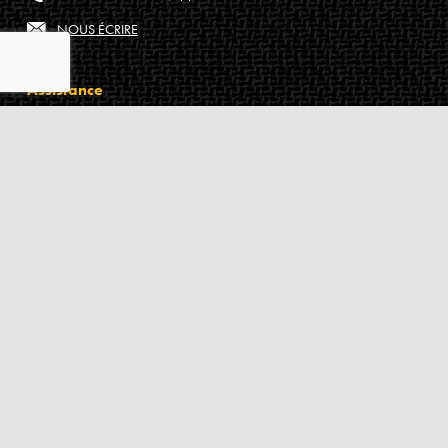
NOUS ÉCRIRE
Assistance
Guides d'achat
Questions des musiciens
Modes de livraison
Modes de paiement
Retours produits
Garanties produits
Service après vente
Centres techniques agréés Algam
Carte des luthiers guitare français
Qui sommes-nous ?
Pourquoi nous faire confiance ?