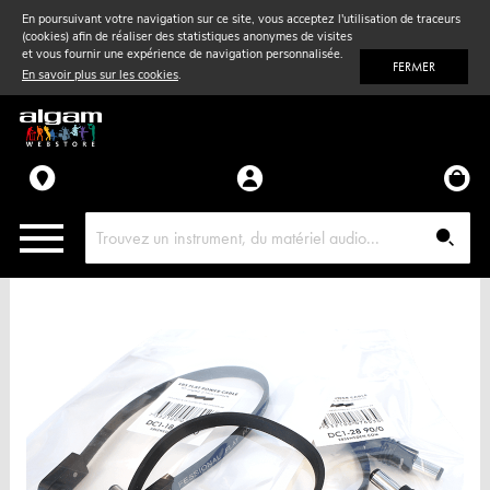
En poursuivant votre navigation sur ce site, vous acceptez l'utilisation de traceurs
(cookies) afin de réaliser des statistiques anonymes de visites
Vent
& Violon
et vous fournir une expérience de navigation personnalisée.
FERMER
En savoir plus sur les cookies
.
Accessoires
Pièces détachées