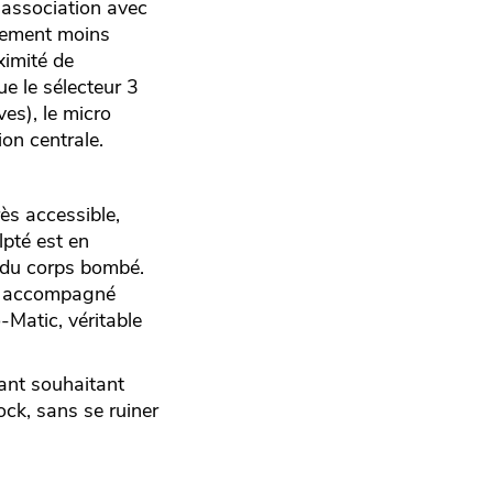
 association avec
alement moins
ximité de
ue le sélecteur 3
es), le micro
on centrale.
ès accessible,
lpté est en
fs du corps bombé.
st accompagné
-Matic, véritable
tant souhaitant
ock, sans se ruiner