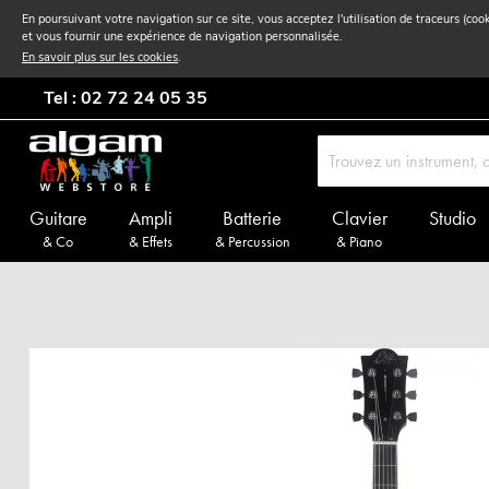
En poursuivant votre navigation sur ce site, vous acceptez l'utilisation de traceurs (coo
et vous fournir une expérience de navigation personnalisée.
En savoir plus sur les cookies
.
Tel : 02 72 24 05 35
Guitare
Ampli
Batterie
Clavier
Studio
& Co
& Effets
& Percussion
& Piano