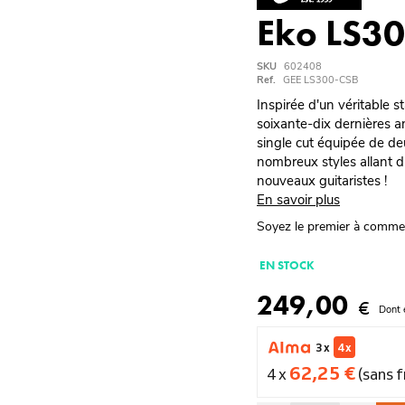
Eko LS30
SKU
602408
Ref.
GEE LS300-CSB
Inspirée d'un véritable s
soixante-dix dernières a
single cut équipée de de
nombreux styles allant du
nouveaux guitaristes !
En savoir plus
Soyez le premier à comme
EN STOCK
249,00
€
Dont 
3 x
4 x
62,25 €
4 x
(sans f