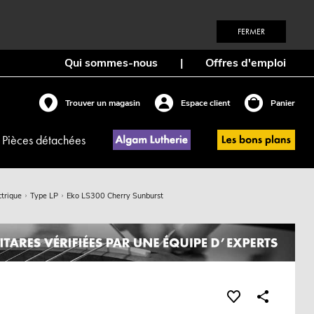
FERMER
Qui sommes-nous
|
Offres d'emploi
Trouver un magasin
Espace client
Panier
Pièces détachées
ctrique
Type LP
Eko LS300 Cherry Sunburst