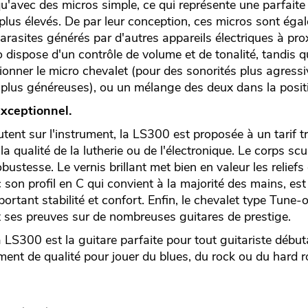
u'avec des micros simple, ce qui représente une parfaite
 plus élevés. De par leur conception, ces micros sont ég
arasites générés par d'autres appareils électriques à pro
 dispose d'un contrôle de volume et de tonalité, tandis q
ionner le micro chevalet (pour des sonorités plus agressiv
lus généreuses), ou un mélange des deux dans la positi
exceptionnel.
ent sur l'instrument, la LS300 est proposée à un tarif tr
la qualité de la lutherie ou de l'électronique. Le corps scu
robustesse. Le vernis brillant met bien en valeur les relie
 son profil en C qui convient à la majorité des mains, e
ortant stabilité et confort. Enfin, le chevalet type Tune-o
t ses preuves sur de nombreuses guitares de prestige.
la LS300 est la guitare parfaite pour tout guitariste débu
ment de qualité pour jouer du blues, du rock ou du hard r