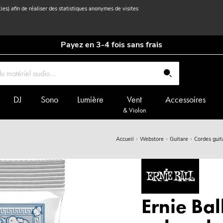
kies) afin de réaliser des statistiques anonymes de visites
Payez en 3-4 fois sans frais
DJ
Sono
Lumière
Vent
Accessoires
& Violon
Accueil
Webstore
Guitare
Cordes guit
Ernie Bal