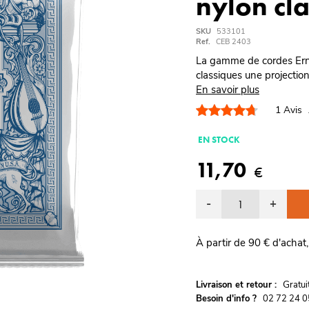
nylon cl
SKU
533101
Ref.
CEB 2403
La gamme de cordes Ernes
classiques une projectio
En savoir plus
1
Avis
EN STOCK
11,70
€
-
+
À partir de 90 € d'achat,
G
Livraison et retour :
ratu
Besoin d'info ?
02 72 24 0