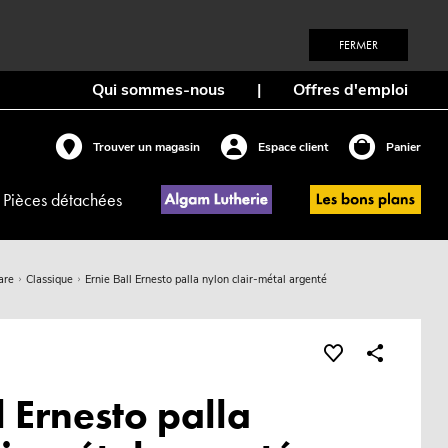
FERMER
Qui sommes-nous
|
Offres d'emploi
Trouver un magasin
Espace client
Panier
Pièces détachées
are
Classique
Ernie Ball Ernesto palla nylon clair-métal argenté
l Ernesto palla