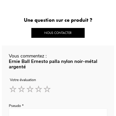
Une question sur ce produit ?
NOUS CONTACTER
Vous commentez :
Ernie Ball Ernesto palla nylon noir-métal
argenté
Votre évaluation
1
2
3
4
5
star
stars
stars
stars
stars
Pseudo