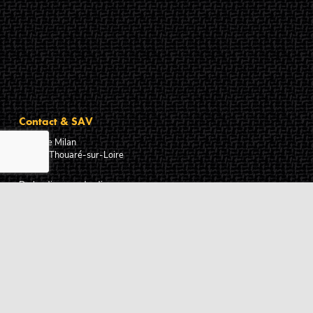
Contact & SAV
2 rue de Milan
44470
Thouaré-sur-Loire
France
Du lundi au vendredi
De 9h à 18h
02 72 24 05 35
(Appel non surtaxé)
NOUS ÉCRIRE
Assistance
Guides d'achat