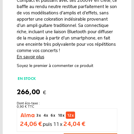
Compact et puissant avec ses 2000W en crête, ce
baffle au rendu neutre restitue parfaitement le son
de vos modélisations d'amplis et d'effets, sans
apporter une coloration indésirable provenant
d'un ampli guitare traditionnel. Sa connectique
riche, incluant une liaison Bluetooth pour diffuser
de la musique à partir d'un smartphone, en fait
une enceinte très polyvalente pour vos répétitions
comme vos concerts !
En savoir plus
Soyez le premier à commenter ce produit
EN STOCK
266,00
€
Dont éco-taxe :
0,90 € TTC
3 x
4 x
6 x
10 x
12 x
24,06 €
24,04 €
puis 11 x