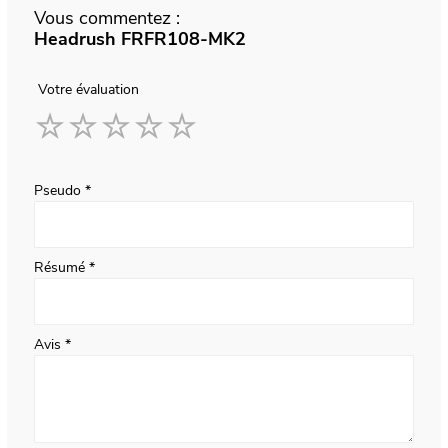
Vous commentez :
Headrush FRFR108-MK2
Votre évaluation
1
2
3
4
5
star
stars
stars
stars
stars
Pseudo
Résumé
Avis