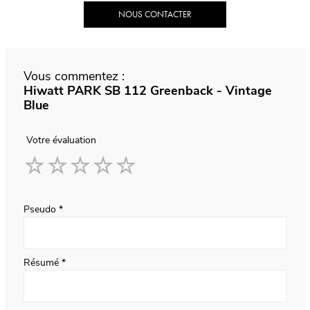
NOUS CONTACTER
Vous commentez :
Hiwatt PARK SB 112 Greenback - Vintage
Blue
Votre évaluation
1
2
3
4
5
star
stars
stars
stars
stars
Pseudo
Résumé