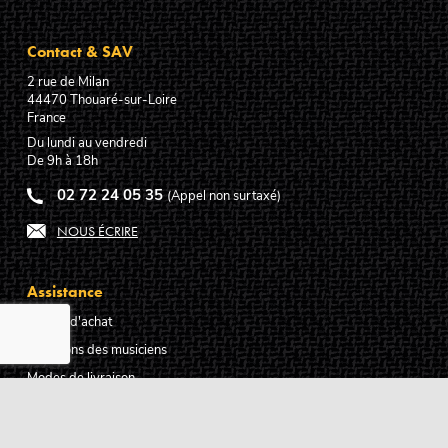
Contact & SAV
2 rue de Milan
44470
Thouaré-sur-Loire
France
Du lundi au vendredi
De 9h à 18h
02 72 24 05 35
(Appel non surtaxé)
NOUS ÉCRIRE
Assistance
Guides d'achat
Questions des musiciens
Modes de livraison
Modes de paiement
Retours produits