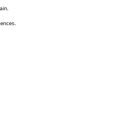
ain.
uences.