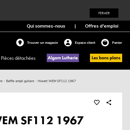
FERMER
Qui sommes-nous
|
Offres d'emploi
Trouver un magasin
Espace client
Panier
Pièces détachées
re
Baffle ampli guitare
Hiwatt WEM SF112 1967
WEM SF112 1967