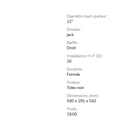
Diamètre haut-parleur :
12"
Entrées :
jack
Baffle :
Droit
Impédance H-P (Ω) :
16
Enceinte :
Fermée
Finition :
Tolex noir
Dimensions (mm) :
540 x 291 x 542
Poids :
19,00