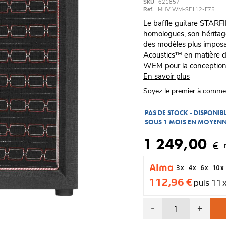
SKU
621857
Ref.
MHV WM-SF112-F75
Le baffle guitare STARFI
homologues, son héritag
des modèles plus imposan
Acoustics™ en matière de
WEM pour la conception e
En savoir plus
Soyez le premier à comme
PAS DE STOCK - DISPONI
SOUS 1 MOIS EN MOYEN
1 249,00
€
3 x
4 x
6 x
10 x
112,96 €
puis 11 
-
+