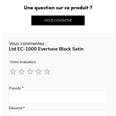
Une question sur ce produit ?
NOUS CONTACTER
Vous commentez :
Ltd EC-1000 Evertune Black Satin
Votre évaluation
1
2
3
4
5
star
stars
stars
stars
stars
Pseudo
Résumé