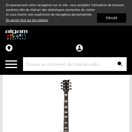
En poursuivant votre navigation sur ce site, vous acceptez l'utilisation de traceurs
(cookies) afin de réaliser des statistiques anonymes de visites
Vent
& Violon
et vous fournir une expérience de navigation personnalisée.
FERMER
En savoir plus sur les cookies
.
Accessoires
Pièces détachées