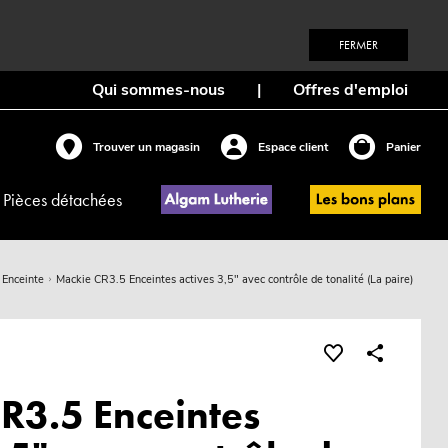
FERMER
Qui sommes-nous
|
Offres d'emploi
Trouver un magasin
Espace client
Panier
Pièces détachées
Enceinte
Mackie CR3.5 Enceintes actives 3,5" avec contrôle de tonalité (La paire)
R3.5 Enceintes