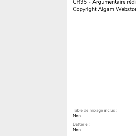
CR35 - Argumentaire rédi
Copyright Algam Websto
Table de mixage inclus :
Non
Batterie :
Non