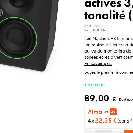
actives 3
tonalité 
SKU
609921
Ref.
RMK CR35
Les Mackie CR3.5, monite
un égaliseur à leur son de
qui va du monitoring de 
soirées et les divertisse
En savoir plus
Soyez le premier à comme
EN STOCK
89,00
€
Dont éco
3 x
4 x
22,25 €
4 x
(sans f