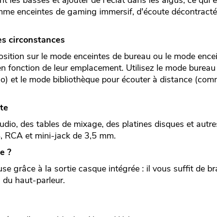
les basses et ajouter de l'éclat dans les aigus, ce qui e
me enceintes de gaming immersif, d'écoute décontractée
es circonstances
position sur le mode enceintes de bureau ou le mode ence
en fonction de leur emplacement. Utilisez le mode bureau
o) et le mode bibliothèque pour écouter à distance (com
te
dio, des tables de mixage, des platines disques et autre
, RCA et mini-jack de 3,5 mm.
e ?
se grâce à la sortie casque intégrée : il vous suffit de b
 du haut-parleur.