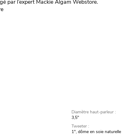
gé par l’expert
Mackie
Algam Webstore.
re
Diamètre haut-parleur :
3,5"
Tweeter :
1", dôme en soie naturelle