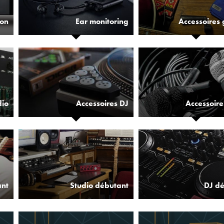
ion
Ear monitoring
Accessoires 
dio
Accessoires DJ
Accessoire
ant
Studio débutant
DJ d