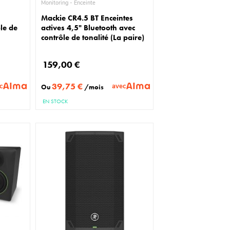
Monitoring - Enceinte
Mackie CR4.5 BT Enceintes
ôle de
actives 4,5" Bluetooth avec
contrôle de tonalité (La paire)
159,00 €
39,75 €
c
avec
Ou
/mois
EN STOCK