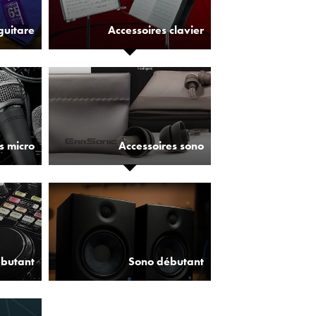
guitare
Accessoires clavier
s micro
Accessoires sono
ébutant
Sono débutant