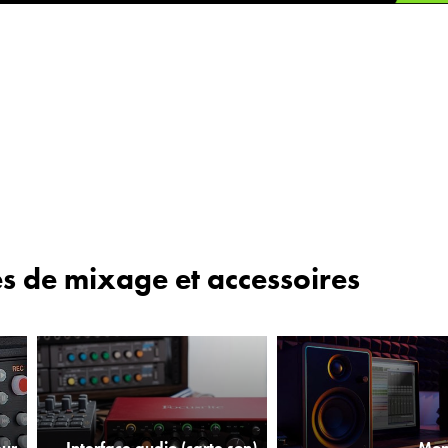
es de mixage et accessoires
eur
Interface audio (carte son)
Mon