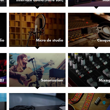
dio
Micro de studio
Casque
 DJ
Sonorisation
Mixag