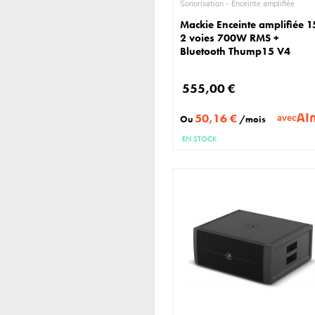
Sonorisation - Enceinte amplifiée
Mackie Enceinte amplifiée 1
2 voies 700W RMS +
Bluetooth Thump15 V4
555,00 €
50,16 €
avec
Ou
/mois
EN STOCK