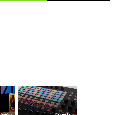
itoring
Contrôleur