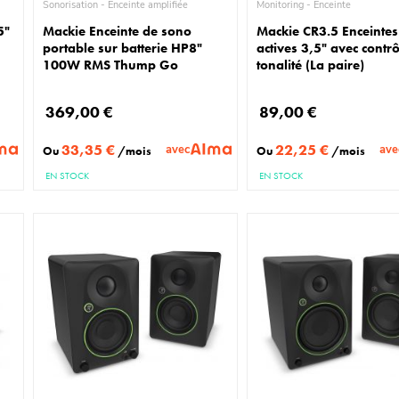
Sonorisation - Enceinte amplifiée
Monitoring - Enceinte
5"
Mackie Enceinte de sono
Mackie CR3.5 Enceintes
portable sur batterie HP8"
actives 3,5" avec contr
100W RMS Thump Go
tonalité (La paire)
369,00 €
89,00 €
33,35 €
22,25 €
avec
ave
Ou
/mois
Ou
/mois
EN STOCK
EN STOCK