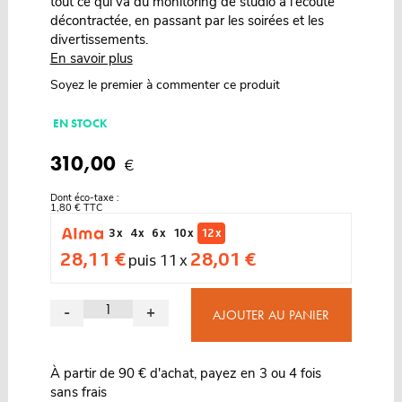
tout ce qui va du monitoring de studio à l'écoute
décontractée, en passant par les soirées et les
divertissements.
En savoir plus
Soyez le premier à commenter ce produit
EN STOCK
310,00
€
Dont éco-taxe :
1,80 € TTC
3 x
4 x
6 x
10 x
12 x
28,11 €
28,01 €
puis 11 x
-
+
AJOUTER AU PANIER
À partir de 90 € d'achat, payez en 3 ou 4 fois
sans frais