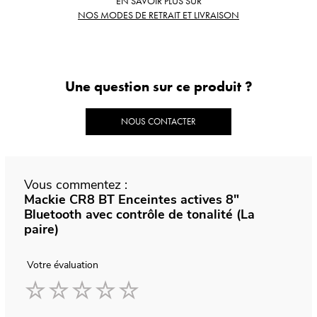
EN SAVOIR PLUS SUR
NOS MODES DE RETRAIT ET LIVRAISON
Une question sur ce produit ?
NOUS CONTACTER
Vous commentez :
Mackie CR8 BT Enceintes actives 8"
Bluetooth avec contrôle de tonalité (La
paire)
Votre évaluation
1
2
3
4
5