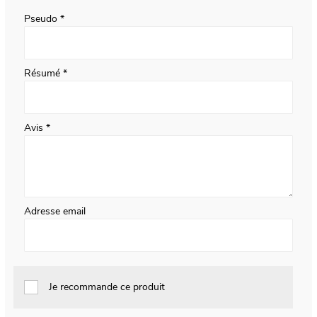
star
stars
stars
stars
stars
Pseudo
Résumé
Avis
Adresse email
Je recommande ce produit