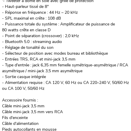
'- Tweeter à dôme en soie avec grille de protection
- Haut-parleur tissé de 8"
- Réponse en fréquence : 44 Hz – 20 kHz
- SPL maximal en crête : 108 dB
- Puissance totale du système : Amplificateur de puissance de
80 watts crête en classe D
- Point de séparation (crossover) : 2,0 kHz
- Bluetooth 5.0 : streaming audio
- Réglage de tonalité du son
- Sélecteur de position avec modes bureau et bibliothèque
- Entrées TRS, RCA et mini-jack 3,5 mm
- Type d'entrée : jack 6,35 mm femelle symétrique-asymétrique / RCA
asymétrique / mini-jack 3,5 mm asymétrique
- Sortie casque intégrée
- Alimentation requise : CA 120 V, 60 Hz ou CA 220–240 V, 50/60 Hz
ou CA 100 V, 50/60 Hz
Accessoire fournis :
Câble mini-jack 3,5 mm
Câble mini-jack 3,5 mm vers RCA
Fils d'enceinte
Câble d'alimentation
Pieds autocollants en mousse