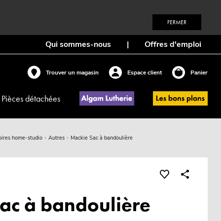
FERMER
Qui sommes-nous
|
Offres d'emploi
Trouver un magasin
Espace client
Panier
Pièces détachées
oires home-studio
Autres
Mackie Sac à bandoulière
ac à bandoulière