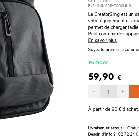
SKU
573382
Ref.
SMK CREATORSLING
Le CreatorSling est un s
votre équipement et arri
permet de charger facile
Peut contenir des apparei
En savoir plus
Soyez le premier à comme
EN STOCK
59,90
€
-
+
À partir de 90 € d'achat,
G
Livraison et retour :
ratu
Besoin d'info ?
02 72 24 0