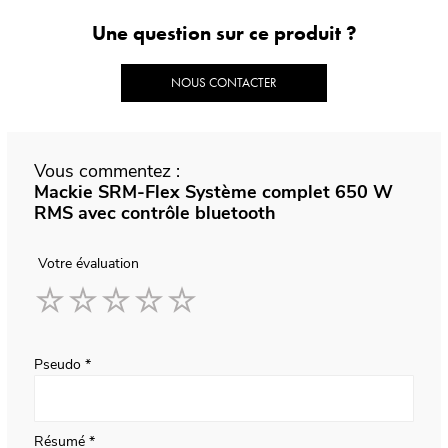
Une question sur ce produit ?
NOUS CONTACTER
Vous commentez :
Mackie SRM-Flex Système complet 650 W
RMS avec contrôle bluetooth
Votre évaluation
1
2
3
4
5
star
stars
stars
stars
stars
Pseudo
Résumé