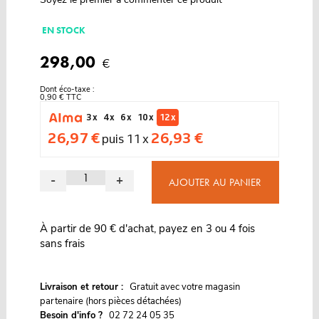
EN STOCK
298,00
€
Dont éco-taxe :
0,90 € TTC
3 x
4 x
6 x
10 x
12 x
26,97 €
26,93 €
puis 11 x
-
+
AJOUTER AU PANIER
À partir de 90 € d'achat, payez en 3 ou 4 fois
sans frais
G
Livraison et retour :
ratuit avec votre magasin
partenaire (hors pièces détachées)
Besoin d'info ?
02 72 24 05 35