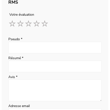
RMS
Votre évaluation
1
2
3
4
5
star
stars
stars
stars
stars
Pseudo
Résumé
Avis
Adresse email