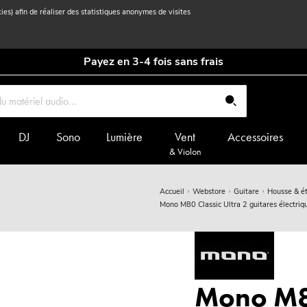
kies) afin de réaliser des statistiques anonymes de visites
Payez en 3-4 fois sans frais
DJ
Sono
Lumière
Vent
Accessoires
& Violon
Accueil
Webstore
Guitare
Housse & ét
Mono M80 Classic Ultra 2 guitares électriqu
Mono M80