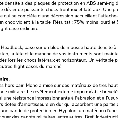
e densité à des plaques de protection en ABS semi-rigide
de dévier de puissants chocs frontaux et latéraux. Une p
 qui se complète d'une dépression accueillant l'attache-
'un choc violent à la table. Résultat : 75% moins lourd e
ight case ordinaire !
 HeadLock, basé sur un bloc de mousse haute densité à
atch, la tête et le manche de vos instruments sont maint
ant dès lors les chocs latéraux et horizontaux. Un véritable 
autres flight cases du marché.
aire.
s hors pair, Mono a misé sur des matériaux de très haute
nde militaire. Le revêtement externe imperméable breveté
si une résistance impressionnante à l'abrasion et à l’usur
urs dotée d'amortisseurs en dur qui absorbent une partie
ur une bande de protection en Hypalon, un matériau d'une
iquer des canots militaires, entre autres. Bref, indestructi