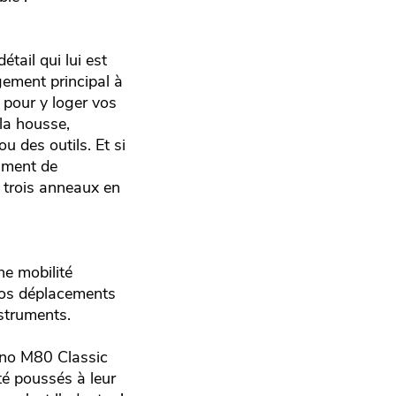
tail qui lui est
ement principal à
 pour y loger vos
la housse,
 des outils. Et si
iment de
 trois anneaux en
ne mobilité
 vos déplacements
struments.
Mono M80 Classic
été poussés à leur