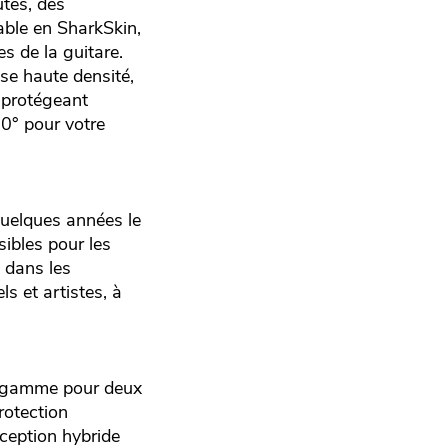
utes, des
able en SharkSkin,
s de la guitare.
se haute densité,
) protégeant
60° pour votre
quelques années le
ibles pour les
 dans les
s et artistes, à
e gamme pour deux
rotection
ception hybride