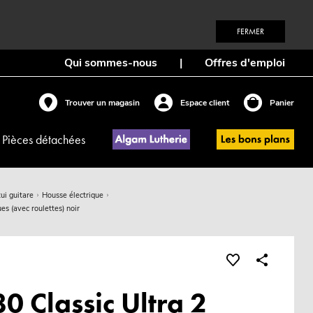
FERMER
Qui sommes-nous
|
Offres d'emploi
Trouver un magasin
Espace client
Panier
Pièces détachées
ui guitare
Housse électrique
es (avec roulettes) noir
 Classic Ultra 2