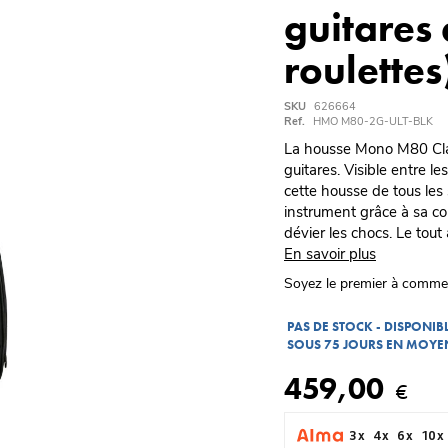
guitares 
roulettes
SKU
626664
Ref.
HMO M80-2G-ULT-BLK
La housse Mono M80 Class
guitares. Visible entre le
cette housse de tous les 
instrument grâce à sa co
dévier les chocs. Le tout 
En savoir plus
Soyez le premier à comme
PAS DE STOCK - DISPONI
SOUS 75 JOURS EN MOYE
459,00
€
3 x
4 x
6 x
10 x