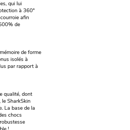
s, qui lui
rotection à 360°
courroie afin
t 500% de
 mémoire de forme
enus isolés à
plus par rapport à
 qualité, dont
, le SharkSkin
e. La base de la
 des chocs
 robustesse
ble !