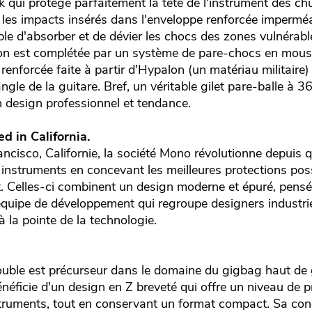
k qui protège parfaitement la tête de l'instrument des ch
es impacts insérés dans l'enveloppe renforcée impermé
e d'absorber et de dévier les chocs des zones vulnérable
ion est complétée par un système de pare-chocs en mous
 renforcée faite à partir d'Hypalon (un matériau militaire
ngle de la guitare. Bref, un véritable gilet pare-balle à 3
n design professionnel et tendance.
d in California.
cisco, Californie, la société Mono révolutionne depuis 
instruments en concevant les meilleures protections poss
 Celles-ci combinent un design moderne et épuré, pensé
quipe de développement qui regroupe designers industriel
à la pointe de la technologie.
uble est précurseur dans le domaine du gigbag haut d
éficie d'un design en Z breveté qui offre un niveau de p
truments, tout en conservant un format compact. Sa con