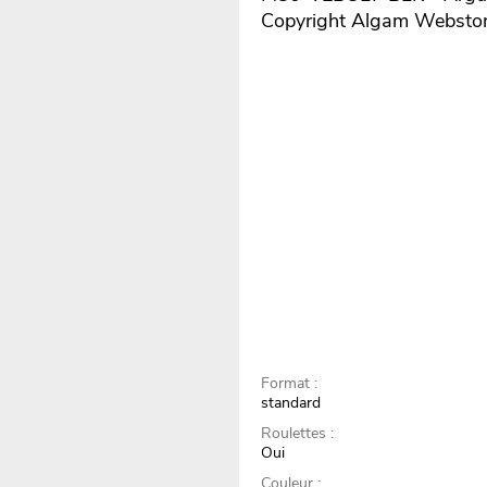
Copyright Algam Websto
Format :
standard
Roulettes :
Oui
Couleur :