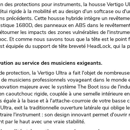
ein des protections pour instruments, la housse Vertigo Ul
étui rigide à la mobilité et au design d'un softcase ou d
ans précédents. Cette housse hybride intègre un revêteme
istique 1680D, des panneaux en ABS dans le revêtemen
étourner les impacts des zones vulnérables de l'instrume
hoc. Et comme nous savons tous que la tête est le point f
est équipée du support de tête breveté HeadLock, qui la 
ovation au service des musiciens exigeants.
 protection, la Vertigo Ultra a fait l'objet de nombreuse
in de musiciens professionnels voyageant dans le monde e
ovation majeure avec le système The Boot issu de l'indus
 en caoutchouc rigide, couplée à une semelle intérieure 
 égale à la base et à l'attache-courroie de votre basse 
Ultra, exit la traditionnelle ouverture latérale qui oblige 
traire l'instrument : son design innovant permet d'ouvrir 
nt par le haut avec une vraie stabilité.