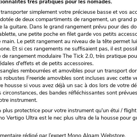
ionnalités très pratiques pour les nomades.
 transporter simplement votre précieuse basse et vos acc
 dotée de deux compartiments de rangement, un grand pla
 de la guitare. Dans le grand rangement prévu pour des d
blette, une petite poche en filet garde vos petits accesso
e main. Le petit rangement au niveau de la tête permet lu
phone. Et si ces rangements ne suffisaient pas, il est possi
me de rangement modulaire The Tick 2.0, très pratique po
dales d'effets et de petits accessoires.
s sangles rembourrées et amovibles pour un transport dor
 robustes Freeride amovibles sont incluses avec cette ve
tre housse si vous avez déjà un sac à dos lors de votre d
es circonstances, des bandes réfléchissantes sont prévue
votre instrument.
us protectrice pour votre instrument qu'un étui / flight
no Vertigo Ultra est le nec plus ultra de la housse pour g
ntaire rédigé par l’expert
Mono
Algam Webstore.