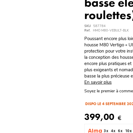
basse éle
roulettes
SKU
587784
Ref.
HMO M80-VEBULT-BLK
Poussant encore plus loin 
housse M80 Vertigo « Ultr
protection pour votre i
la conception des housse
encore plus pratiques et
plus exigeants et nomade
basse la plus précieuse e
En savoir plus
Soyez le premier à comme
DISPO LE 4 SEPTEMBRE 20
399,00
€
3 x
4 x
6 x
10 x