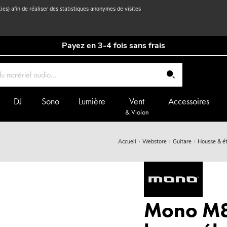
kies) afin de réaliser des statistiques anonymes de visites
Payez en 3-4 fois sans frais
DJ
Sono
Lumière
Vent
Accessoires
& Violon
Accueil
Webstore
Guitare
Housse & ét
Mono M80