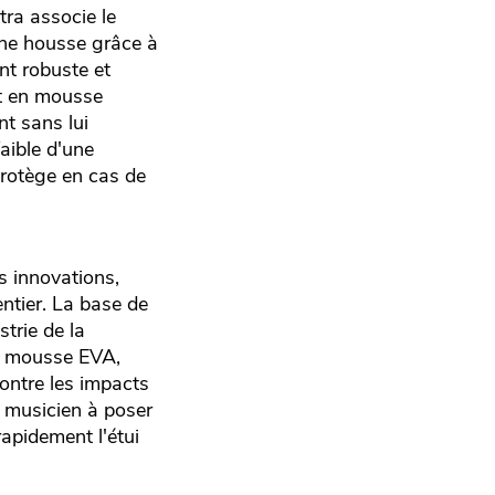
tra associe le
'une housse grâce à
nt robuste et
t en mousse
nt sans lui
aible d'une
protège en cas de
s innovations,
ntier. La base de
trie de la
en mousse EVA,
contre les impacts
le musicien à poser
rapidement l'étui