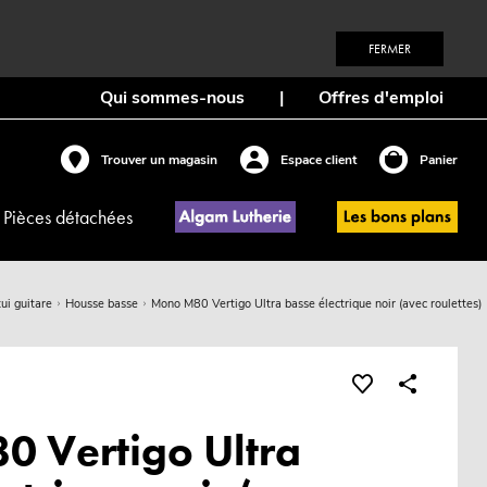
FERMER
Qui sommes-nous
|
Offres d'emploi
Trouver un magasin
Espace client
Panier
Pièces détachées
ui guitare
Housse basse
Mono M80 Vertigo Ultra basse électrique noir (avec roulettes)
 Vertigo Ultra