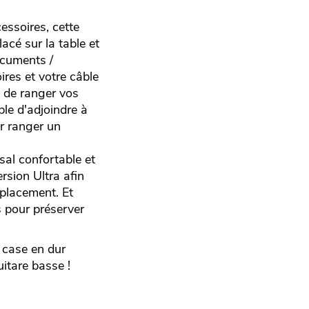
essoires, cette
cé sur la table et
ocuments /
ires et votre câble
i de ranger vos
ble d'adjoindre à
ur ranger un
sal confortable et
rsion Ultra afin
éplacement. Et
s pour préserver
 case en dur
uitare basse !