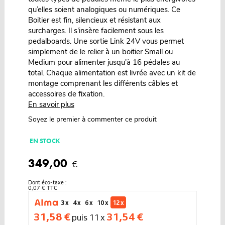
qu’elles soient analogiques ou numériques. Ce
Boitier est fin, silencieux et résistant aux
surcharges. Il s'insère facilement sous les
pedalboards. Une sortie Link 24V vous permet
simplement de le relier à un boitier Small ou
Medium pour alimenter jusqu'à 16 pédales au
total. Chaque alimentation est livrée avec un kit de
montage comprenant les différents câbles et
accessoires de fixation.
En savoir plus
Soyez le premier à commenter ce produit
EN STOCK
349,00
€
Dont éco-taxe :
0,07 € TTC
3 x
4 x
6 x
10 x
12 x
31,58 €
31,54 €
puis 11 x