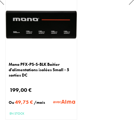
Mono PFX-PS-S-BLK Boitier
d'alimentations isolées Small - 5
sorties DC
199,00 €
49,75 €
avec
Ou
/mois
EN STOCK