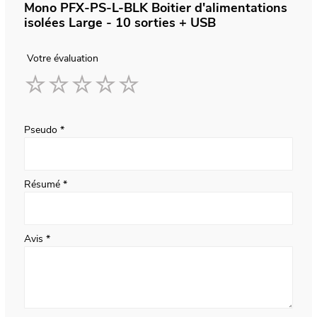
Mono PFX-PS-L-BLK Boitier d'alimentations
isolées Large - 10 sorties + USB
Votre évaluation
1
2
3
4
5
star
stars
stars
stars
stars
Pseudo
Résumé
Avis