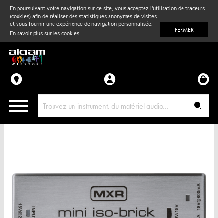
En poursuivant votre navigation sur ce site, vous acceptez l'utilisation de traceurs
(cookies) afin de réaliser des statistiques anonymes de visites
Vent
& Violon
et vous fournir une expérience de navigation personnalisée.
FERMER
En savoir plus sur les cookies
.
Accessoires
Pièces détachées