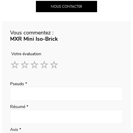
NOUS CONTACTER
Vous commentez :
MXR Mini Iso-Brick
Votre évaluation
1
2
3
4
5
star
stars
stars
stars
stars
Pseudo
Résumé
Avis