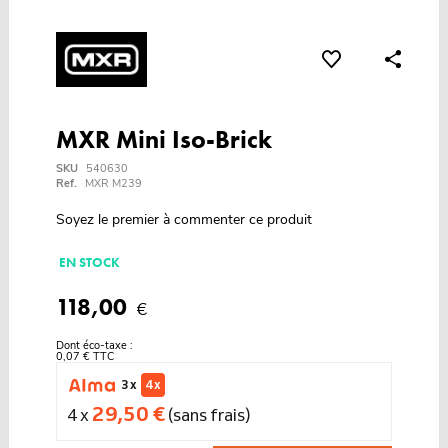
MXR Mini Iso-Brick
SKU
540630
Ref.
MXR M239
Soyez le premier à commenter ce produit
EN STOCK
118,00
€
Dont éco-taxe :
0,07 € TTC
3 x
4 x
29,50 €
4 x
(sans frais)