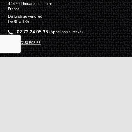
44470
Thouaré-sur-Loire
France
Du lundi au vendredi
De 9h à 18h
02 72 24 05 35
(Appel non surtaxé)
NOUS ÉCRIRE
Assistance
Guides d'achat
Questions des musiciens
Modes de livraison
Modes de paiement
Retours produits
Garanties produits
Service après vente
Centres techniques agréés Algam