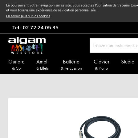
En poursuivant votre navigation sur ce site, vous acceptez l'utilisation de traceurs (coo
et vous fournir une expérience de navigation personnalisée.
En savoir plus sur les cookies
.
Tel : 02 72 24 05 35
Guitare
Ampli
Batterie
Clavier
Studio
& Co
& Effets
& Percussion
& Piano