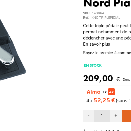
Nord Pia
SKU
143064
Ref.
KNO TRIPLEPEDAL
Cette triple pédale peut 
permet notamment de bé
déclencher avec une péd
En savoir plus
Soyez le premier à comme
EN STOCK
209,00
€
Dont 
3 x
4 x
52,25 €
4 x
(sans f
-
+