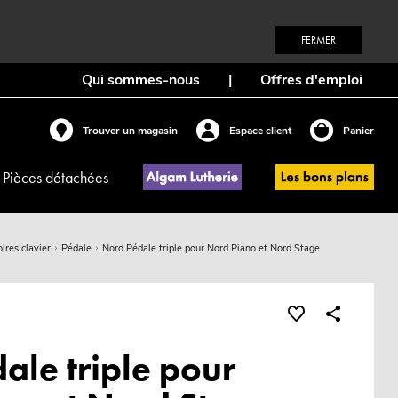
FERMER
Qui sommes-nous
|
Offres d'emploi
Trouver un magasin
Espace client
Panier
Pièces détachées
ires clavier
Pédale
Nord Pédale triple pour Nord Piano et Nord Stage
ale triple pour