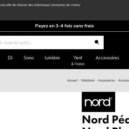
kies) afin de réaliser des statistiques anonymes de visites
Payez en 3-4 fois sans frais
DJ
Sono
Lumière
Vent
Accessoires
& Violon
Accueil
Webstore
Accessoires
Accesso
Nord Péd