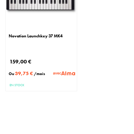
Novation Launchkey 37 MK4
159,00 €
39,75 €
avec
Ou
/mois
EN STOCK