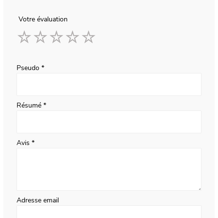
Votre évaluation
1
2
3
4
5
star
stars
stars
stars
stars
Pseudo
Résumé
Avis
Adresse email