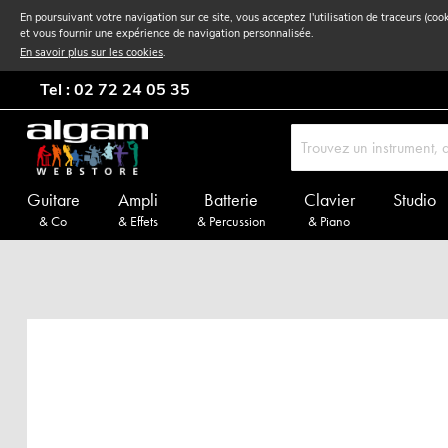
En poursuivant votre navigation sur ce site, vous acceptez l'utilisation de traceurs (coo
et vous fournir une expérience de navigation personnalisée.
En savoir plus sur les cookies
.
Tel : 02 72 24 05 35
Guitare
Ampli
Batterie
Clavier
Studio
& Co
& Effets
& Percussion
& Piano