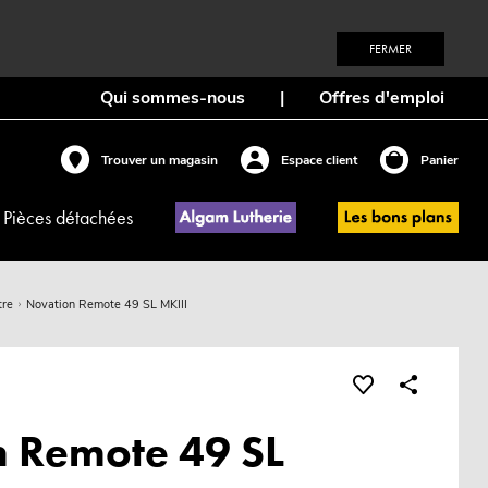
FERMER
Qui sommes-nous
|
Offres d'emploi
Trouver un magasin
Espace client
Panier
Pièces détachées
tre
Novation Remote 49 SL MKIII
 Remote 49 SL