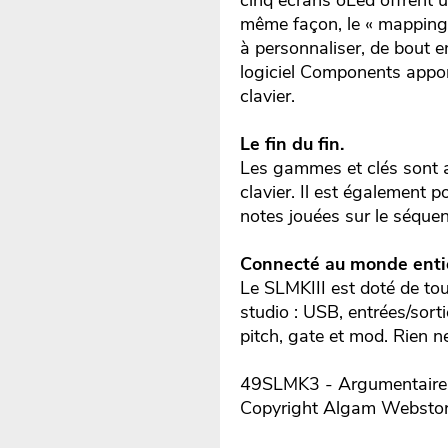
cinq écrans oLed offrent 
même façon, le « mapping »
à personnaliser, de bout e
logiciel Components appor
clavier.
Le fin du fin.
Les gammes et clés sont 
clavier. Il est également p
notes jouées sur le séquen
Connecté au monde enti
Le SLMKIII est doté de tou
studio : USB, entrées/sort
pitch, gate et mod. Rien n
49SLMK3 - Argumentaire r
Copyright Algam Websto