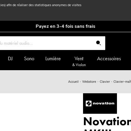
kies) afin de réaliser des statistiques anonymes de visites
Payez en 3-4 fois sans frais
DJ
Sono
Lumière
Vent
Accessoires
& Violon
Accueil
Webstore
Clavier
Clavier-maî
Novation