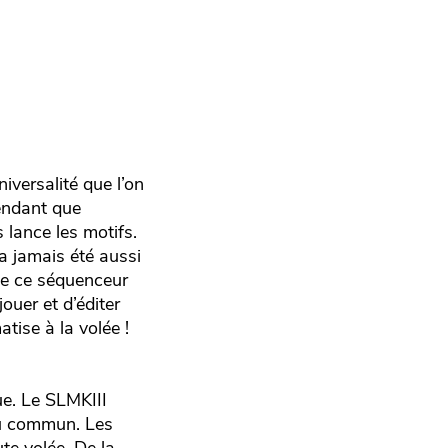
iversalité que l’on
pendant que
 lance les motifs.
a jamais été aussi
 de ce séquenceur
ouer et d’éditer
tise à la volée !
ue. Le SLMKIII
 du commun. Les