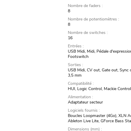
Nombre de faders :
8
Nombre de potentiomètres :
8
Nombre de switches :
16
Entrées :
USB Midi, Midi, Pédale d'expressio
Footswitch
Sorties :
USB Midi, CV out, Gate out, Sync 
3,5 mm
Compatibilité :
HUI, Logic Control, Mackie Contro
Alimentation :
Adaptateur secteur
Logiciels fournis :
Boucles Loopmaster (4Go), XLN Au
Ableton Live Lite, GForce Bass Sta
Dimensions (mm) :