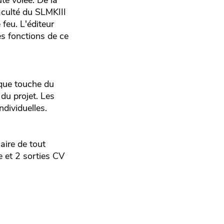
te volée. De la
aculté du SLMKIII
feu. L'éditeur
s fonctions de ce
que touche du
 du projet. Les
dividuelles.
aire de tout
e et 2 sorties CV