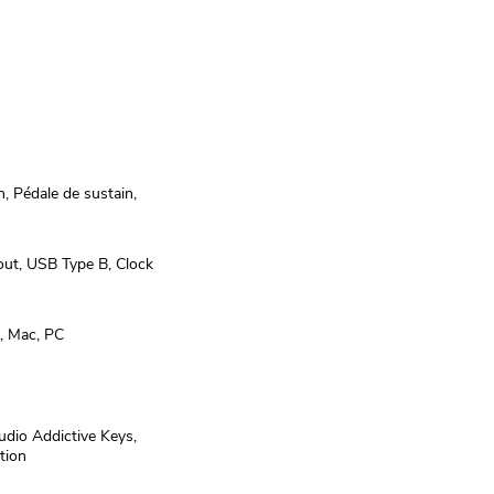
n, Pédale de sustain,
out, USB Type B, Clock
l, Mac, PC
dio Addictive Keys,
tion