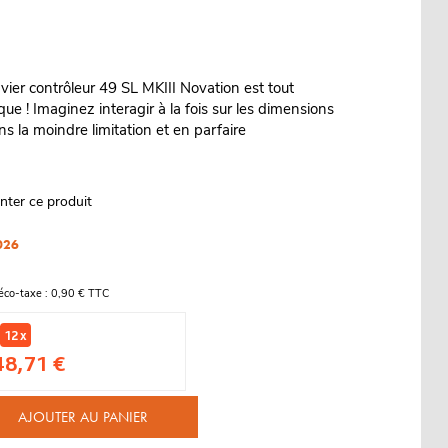
vier contrôleur 49 SL MKIII Novation est tout
e ! Imaginez interagir à la fois sur les dimensions
sans la moindre limitation et en parfaire
nter ce produit
026
éco-taxe : 0,90 € TTC
12 x
48,71 €
AJOUTER AU PANIER