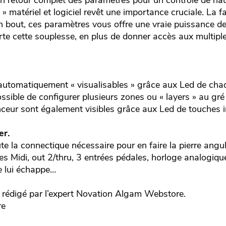
un retour complet des paramètres pour un contrôle de hau
 matériel et logiciel revêt une importance cruciale. La f
n bout, ces paramètres vous offre une vraie puissance de 
te cette souplesse, en plus de donner accès aux multiple
automatiquement « visualisables » grâce aux Led de cha
ossible de configurer plusieurs zones ou « layers » au gré
ceur sont également visibles grâce aux Led de touches in
er.
te la connectique nécessaire pour en faire la pierre angul
ies Midi, out 2/thru, 3 entrées pédales, horloge analogiqu
e lui échappe…
édigé par l’expert
Novation
Algam Webstore.
re