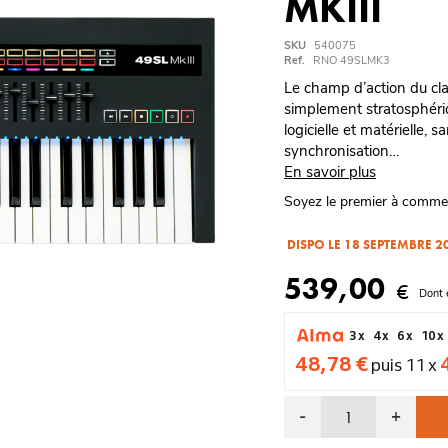
MKIII
SKU
540075
Ref.
RNO 49SLMK3
Le champ d’action du cla
simplement stratosphériqu
logicielle et matérielle, 
synchronisation…
En savoir plus
Soyez le premier à comme
DISPO LE 18 SEPTEMBRE 2
539,00
€
Dont 
3 x
4 x
6 x
10 x
48,78 €
puis 11 x
-
+