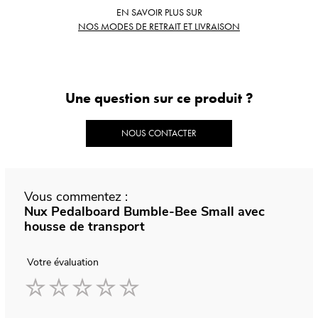
EN SAVOIR PLUS SUR
NOS MODES DE RETRAIT ET LIVRAISON
Une question sur ce produit ?
NOUS CONTACTER
Vous commentez :
Nux Pedalboard Bumble-Bee Small avec
housse de transport
Votre évaluation
1
2
3
4
5
star
stars
stars
stars
stars