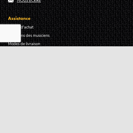
NOUS ÉCRIRE
Assistance
Guides d'achat
Questions des musiciens
Modes de livraison
Modes de paiement
Retours produits
Garanties produits
Service après vente
Centres techniques agréés Algam
Carte des luthiers guitare français
Qui sommes-nous ?
Pourquoi nous faire confiance ?