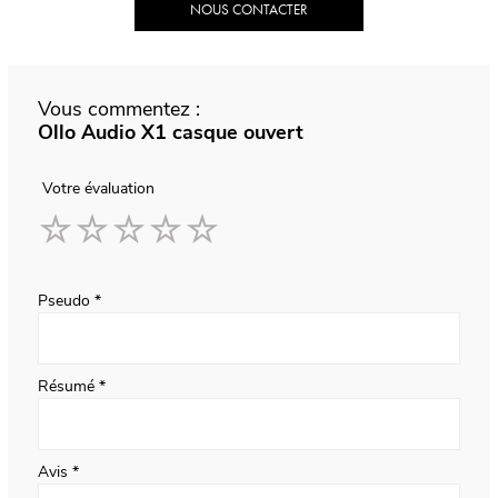
NOUS CONTACTER
Vous commentez :
Ollo Audio X1 casque ouvert
Votre évaluation
1
2
3
4
5
star
stars
stars
stars
stars
Pseudo
Résumé
Avis