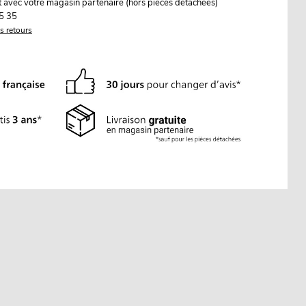
it avec votre magasin partenaire (hors pièces détachées)
5 35
es retours