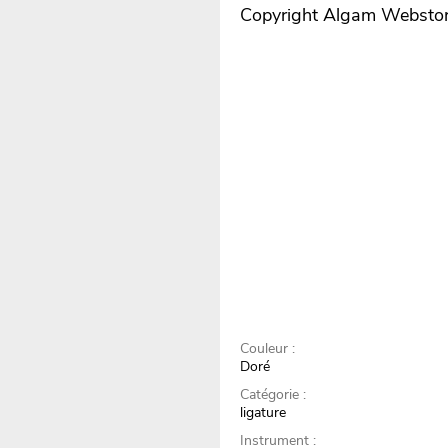
Copyright Algam Websto
Couleur :
Doré
Catégorie :
ligature
Instrument :