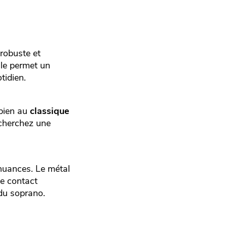
 robuste et
lle permet un
tidien.
 bien au
classique
echerchez une
 nuances. Le métal
le contact
 du soprano.