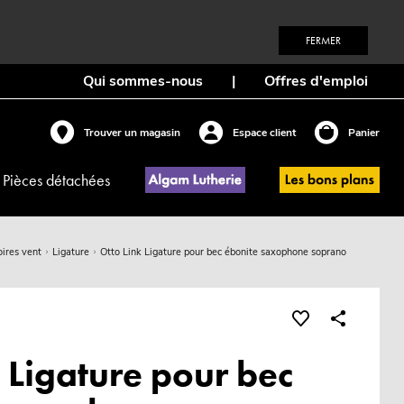
FERMER
Qui sommes-nous
|
Offres d'emploi
Trouver un magasin
Espace client
Panier
Pièces détachées
ires vent
Ligature
Otto Link Ligature pour bec ébonite saxophone soprano
 Ligature pour bec