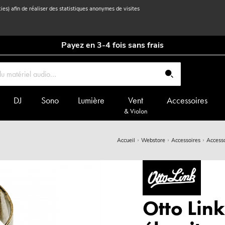
kies) afin de réaliser des statistiques anonymes de visites
Payez en 3-4 fois sans frais
DJ
Sono
Lumière
Vent
Accessoires
& Violon
Accueil
Webstore
Accessoires
Accesso
Otto Link