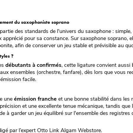
ipement du saxophoniste soprano
t partie des standards de l'univers du saxophone : simple,
oix apprécié pour sa constance. Sur saxophone soprano, e
nite, afin de conserver un jeu stable et prévisible au quo
tyles ?
tes
débutants à confirmés
, cette ligature convient aussi
u aux ensembles (orchestre, fanfare), dès lors que vous r
émission facile.
se une
émission franche
et une bonne stabilité dans les
précision et une excellente tenue mécanique, tandis que 
e à garder un jeu équilibré sur l'ensemble des registres
igé par l’expert
Otto Link
Algam Webstore.