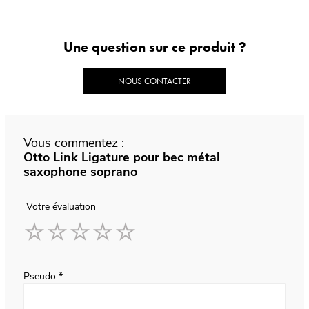
Une question sur ce produit ?
NOUS CONTACTER
Vous commentez :
Otto Link Ligature pour bec métal
saxophone soprano
Votre évaluation
1
2
3
4
5
star
stars
stars
stars
stars
Pseudo