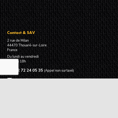
Contact & SAV
2 rue de Milan
44470
Thouaré-sur-Loire
France
Du lundi au vendredi
De 9h à 18h
02 72 24 05 35
(Appel non surtaxé)
NOUS ÉCRIRE
Assistance
Guides d'achat
Questions des musiciens