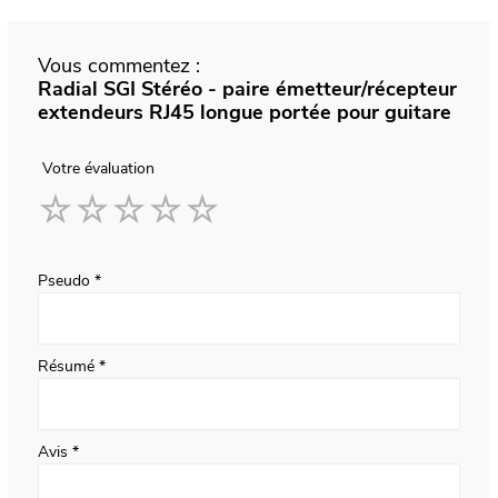
Vous commentez :
Radial SGI Stéréo - paire émetteur/récepteur
extendeurs RJ45 longue portée pour guitare
Votre évaluation
1
2
3
4
5
star
stars
stars
stars
stars
Pseudo
Résumé
Avis