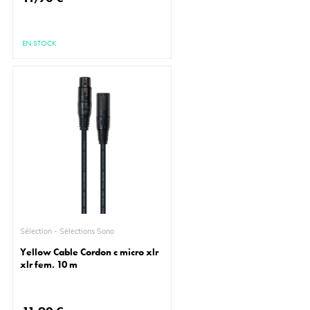
EN STOCK
Sélection - Sélections Sono
Yellow Cable Cordon c micro xlr
xlr fem. 10 m