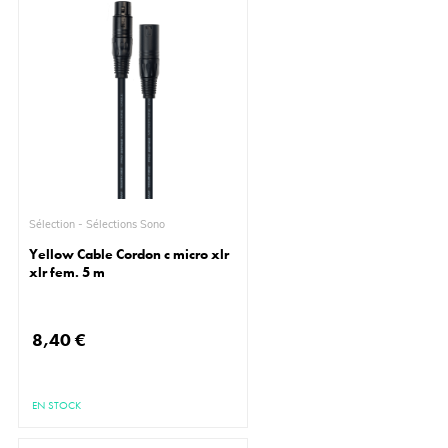
Sélection - Sélections Sono
Yellow Cable Cordon c micro xlr
xlr fem. 5 m
8,40 €
EN STOCK