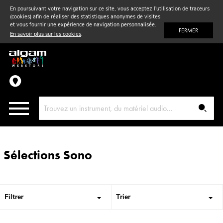
En poursuivant votre navigation sur ce site, vous acceptez l'utilisation de traceurs
(cookies) afin de réaliser des statistiques anonymes de visites
Vent
& Violon
et vous fournir une expérience de navigation personnalisée.
FERMER
En savoir plus sur les cookies
.
Accessoires
Pièces détachées
Sélections Sono
Filtrer
Trier