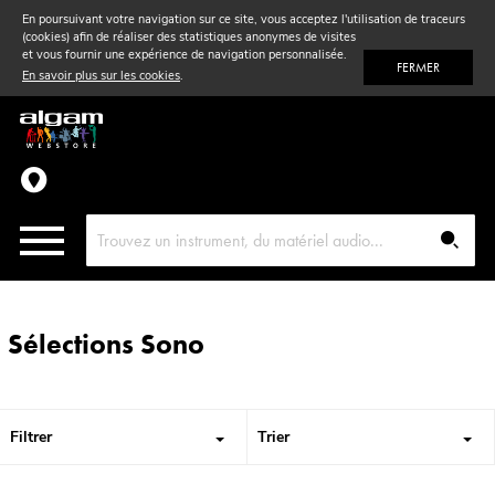
En poursuivant votre navigation sur ce site, vous acceptez l'utilisation de traceurs
(cookies) afin de réaliser des statistiques anonymes de visites
Vent
& Violon
et vous fournir une expérience de navigation personnalisée.
FERMER
En savoir plus sur les cookies
.
Accessoires
Pièces détachées
Sélections Sono
Filtrer
Trier