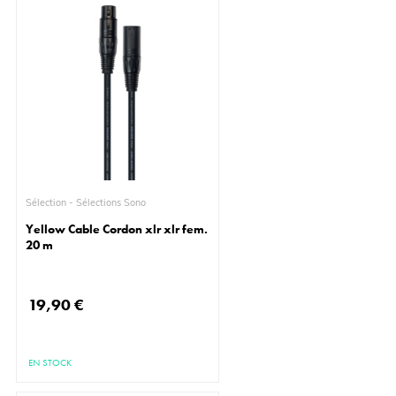
Sélection - Sélections Sono
Yellow Cable Cordon xlr xlr fem.
20 m
19,90 €
EN STOCK