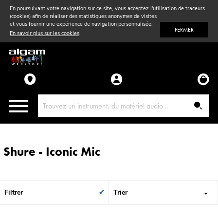
En poursuivant votre navigation sur ce site, vous acceptez l'utilisation de traceurs
(cookies) afin de réaliser des statistiques anonymes de visites
Vent
& Violon
et vous fournir une expérience de navigation personnalisée.
FERMER
En savoir plus sur les cookies
.
Accessoires
Pièces détachées
Shure - Iconic Mic
Filtrer
Trier