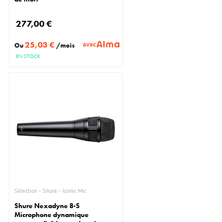
277,00 €
25,03 €
avec
Ou
/mois
EN STOCK
Sélection - Shure - Iconic Mic
Shure Nexadyne 8-S
Microphone dynamique