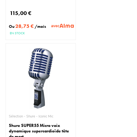
115,00 €
28,75 €
avec
Ou
/mois
EN STOCK
Sélection - Shure - Iconic Mic
Shure SUPER55 Micro voix
dynamique supercardioïde tête
de mort