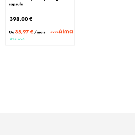
capsule
398,00 €
35,97 €
avec
Ou
/mois
EN STOCK