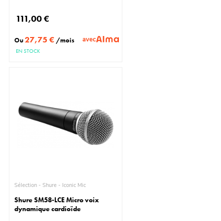
111,00 €
27,75 €
avec
Ou
/mois
EN STOCK
Sélection - Shure - Iconic Mic
Shure SM58-LCE Micro voix
dynamique cardioïde