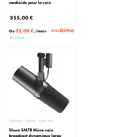
cardioïde pour la voix
355,00 €
32,08 €
avec
Ou
/mois
EN STOCK
Sélection - Shure - Iconic Mic
Shure SM7B Micro voix
broadcast dynamique large