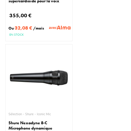
supercardioïde pour la voix
355,00 €
32,08 €
avec
Ou
/mois
EN STOCK
Sélection - Shure - Iconic Mic
Shure Nexadyne 8-C
Microphone dynamique