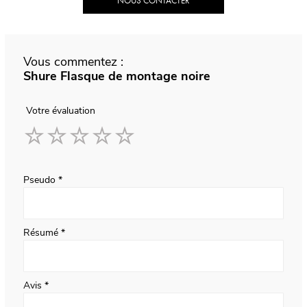
NOUS CONTACTER
Vous commentez :
Shure Flasque de montage noire
Votre évaluation
1
2
3
4
5
star
stars
stars
stars
stars
Pseudo
Résumé
Avis