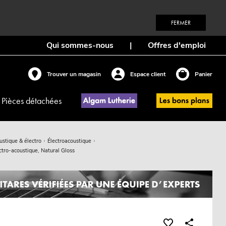
FERMER
Qui sommes-nous
|
Offres d'emploi
Trouver un magasin
Espace client
Panier
Pièces détachées
ustique & électro
Électroacoustique
ro-acoustique, Natural Gloss