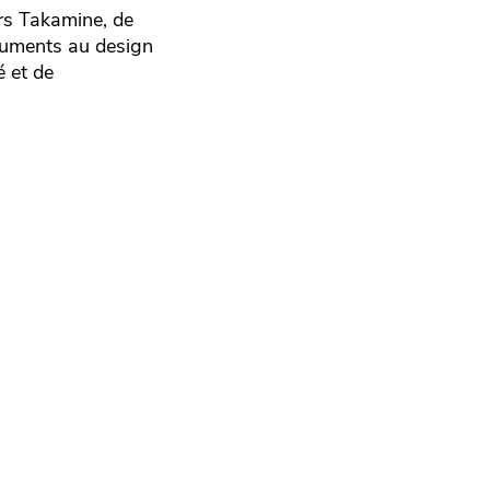
ers Takamine, de
truments au design
é et de