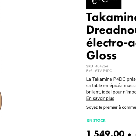
Takamin
Dreadno
électro-
Gloss
SKU
484254
Ref.
GTV P4DC
La Takamine P4DC prése
sa table en épicéa massi
brillant, idéal pour n'im
En savoir plus
Soyez le premier à comme
EN STOCK
1 549,00
€