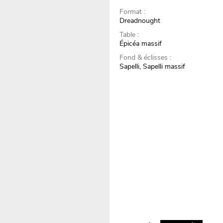
Format :
Dreadnought
Table :
Épicéa massif
Fond & éclisses :
Sapelli, Sapelli massif