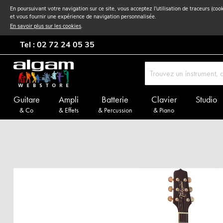
En poursuivant votre navigation sur ce site, vous acceptez l'utilisation de traceurs (coo
et vous fournir une expérience de navigation personnalisée.
En savoir plus sur les cookies
.
Tel : 02 72 24 05 35
Guitare
Ampli
Batterie
Clavier
Studio
& Co
& Effets
& Percussion
& Piano