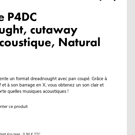
e P4DC
ught, cutaway
acoustique, Natural
nte un format dreadnought avec pan coupé. Grâce à
f et à son barrage en X, vous obtenez un son clair et
porte quelles musiques acoustiques !
nter ce produit
Dont éco-taxe : 0,90 € TTC