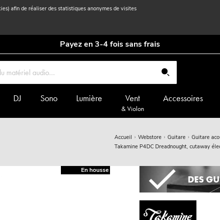
kies) afin de réaliser des statistiques anonymes de visites
Payez en 3-4 fois sans frais
DJ
Sono
Lumière
Vent
Accessoires
& Violon
Accueil
Webstore
Guitare
Guitare aco
Takamine P4DC Dreadnought, cutaway élect
En housse