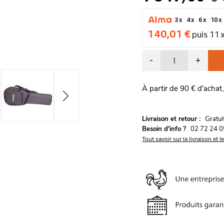
3 x
4 x
6 x
10 x
140,01 €
puis 11 
-
+
À partir de 90 € d'achat,
G
Livraison et retour :
ratu
Besoin d'info ?
02 72 24 0
Tout savoir sur la livraison et l