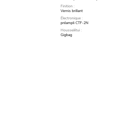
Finition :
Vernis brillant
Électronique :
préampli CTF-2N
Housse/étui :
Gigbag