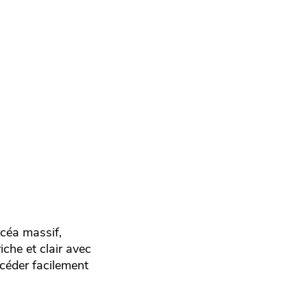
icéa massif,
iche et clair avec
ccéder facilement