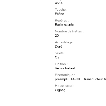
45,00
Touche :
Ébène
Repères :
Étoile nacrée
Nombre de frettes :
20
Accastillage :
Doré
Sillets :
Os
Finition :
Vernis brillant
Électronique :
préampli CT4-DX + transducteur t
Housse/étui :
Gigbag