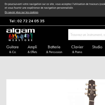
En poursuivant votre navigation sur ce site, vous acceptez l'utilisation de traceurs (coo
et vous fournir une expérience de navigation personnalisée.
En savoir plus sur les cookies
.
Tel : 02 72 24 05 35
Guitare
Ampli
Batterie
Clavier
Studio
& Co
& Effets
& Percussion
& Piano