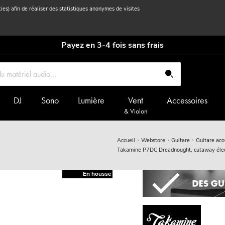
kies) afin de réaliser des statistiques anonymes de visites
Payez en 3-4 fois sans frais
DJ
Sono
Lumière
Vent
Accessoires
& Violon
Accueil
Webstore
Guitare
Guitare aco
Takamine P7DC Dreadnought, cutaway élect
En housse