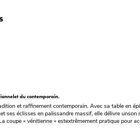
s
itionnelet du contemporain.
dition et raffinement contemporain. Avec sa table en ép
t ses éclisses en palissandre massif, elle délivre unson r
. La coupe « vénitienne » estextrêmement pratique pour a