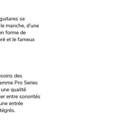
guitares se
t le manche, d’une
 en forme de
oré et le fameux
esoins des
gamme Pro Series
une qualité
er entre sonorités
une entrée
tégrés.