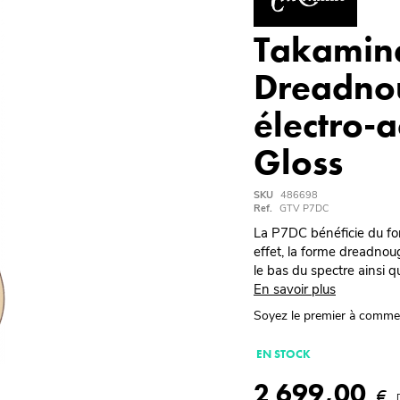
Takamin
Dreadno
électro-
Gloss
SKU
486698
Ref.
GTV P7DC
La P7DC bénéficie du for
effet, la forme dreadno
le bas du spectre ainsi 
En savoir plus
Soyez le premier à comme
EN STOCK
2 699,00
€