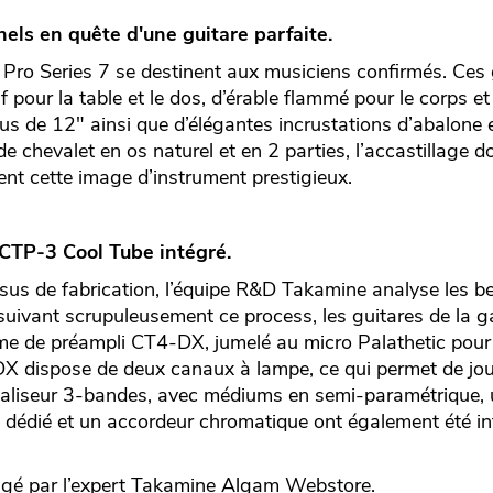
els en quête d'une guitare parfaite.
Pro Series 7 se destinent aux musiciens confirmés. Ces 
pour la table et le dos, d’érable flammé pour le corps e
us de 12" ainsi que d’élégantes incrustations d’abalone
 de chevalet en os naturel et en 2 parties, l’accastillage d
nt cette image d’instrument prestigieux.
CTP-3 Cool Tube intégré.
sus de fabrication, l’équipe R&D Takamine analyse les b
suivant scrupuleusement ce process, les guitares de la 
me de préampli CT4-DX, jumelé au micro Palathetic pour 
X dispose de deux canaux à lampe, ce qui permet de jou
égaliseur 3-bandes, avec médiums en semi-paramétrique, 
e dédié et un accordeur chromatique ont également été in
gé par l’expert
Takamine
Algam Webstore.