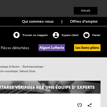
FERMER
Qui sommes-nous
|
Offres d'emploi
Trouver un magasin
Espace client
Panier
Pièces détachées
ustique & électro
Électroacoustique
ro-acoustique, Natural Gloss