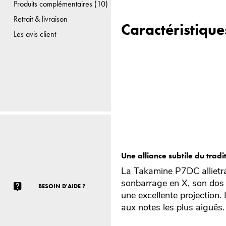
Produits complémentaires (10)
Retrait & livraison
Caractéristique
Les avis client
Une alliance subtile du trad
La Takamine P7DC allietra
sonbarrage en X, son dos e
BESOIN D'AIDE ?
une excellente projection
aux notes les plus aiguës.