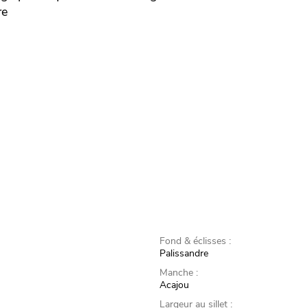
re
Fond & éclisses :
Palissandre
Manche :
Acajou
Largeur au sillet :