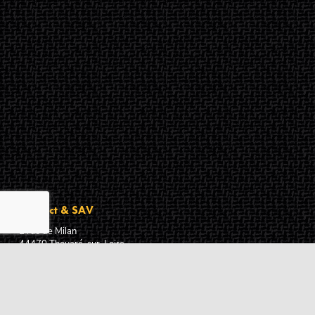
Contact & SAV
2 rue de Milan
44470
Thouaré-sur-Loire
France
Du lundi au vendredi
De 9h à 18h
02 72 24 05 35
(Appel non surtaxé)