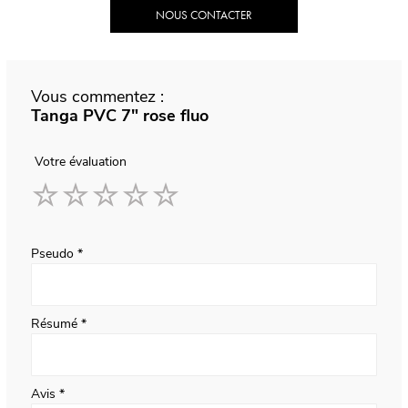
NOUS CONTACTER
Vous commentez :
Tanga PVC 7" rose fluo
Votre évaluation
1
2
3
4
5
star
stars
stars
stars
stars
Pseudo
Résumé
Avis