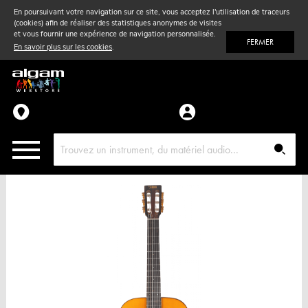
En poursuivant votre navigation sur ce site, vous acceptez l'utilisation de traceurs
(cookies) afin de réaliser des statistiques anonymes de visites
Vent
& Violon
et vous fournir une expérience de navigation personnalisée.
FERMER
En savoir plus sur les cookies
.
Accessoires
Pièces détachées