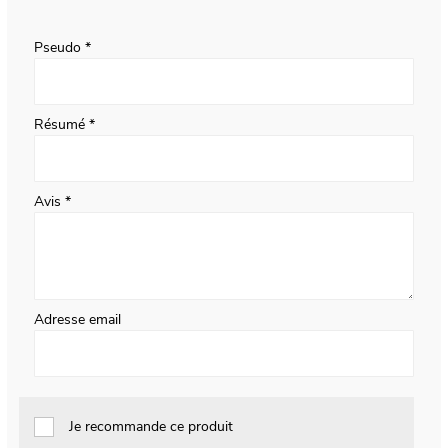
1
2
3
4
5
star
stars
stars
stars
stars
Pseudo
Résumé
Avis
Adresse email
Je recommande ce produit