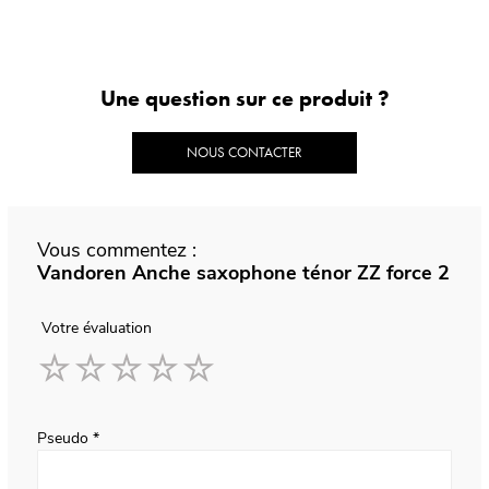
Une question sur ce produit ?
NOUS CONTACTER
Vous commentez :
Vandoren Anche saxophone ténor ZZ force 2
Votre évaluation
1
2
3
4
5
star
stars
stars
stars
stars
Pseudo