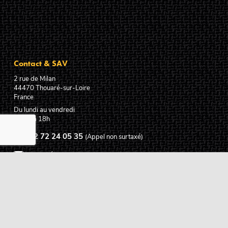
Contact & SAV
2 rue de Milan
44470
Thouaré-sur-Loire
France
Du lundi au vendredi
De 9h à 18h
02 72 24 05 35
(Appel non surtaxé)
NOUS ÉCRIRE
Assistance
Guides d'achat
Questions des musiciens