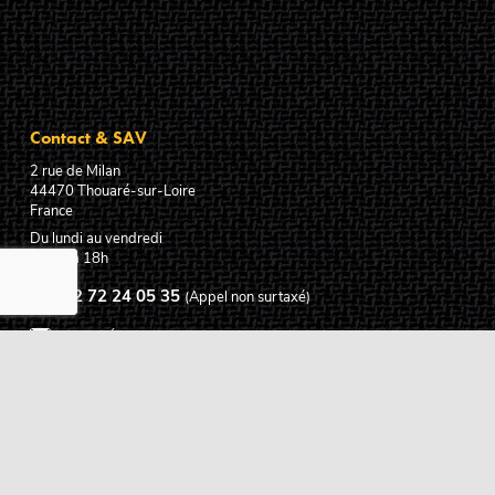
Contact & SAV
2 rue de Milan
44470
Thouaré-sur-Loire
France
Du lundi au vendredi
De 9h à 18h
02 72 24 05 35
(Appel non surtaxé)
NOUS ÉCRIRE
Assistance
Guides d'achat
Questions des musiciens