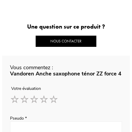
Une question sur ce produit ?
NOUS CONTACTER
Vous commentez :
Vandoren Anche saxophone ténor ZZ force 4
Votre évaluation
1
2
3
4
5
star
stars
stars
stars
stars
Pseudo