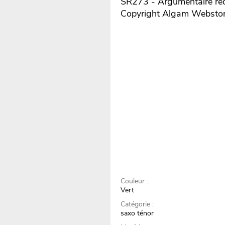
SR273 - Argumentaire réd
Copyright Algam Websto
Couleur :
Vert
Catégorie :
saxo ténor