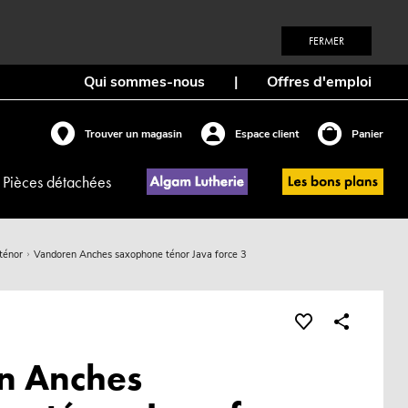
FERMER
Qui sommes-nous
|
Offres d'emploi
Trouver un magasin
Espace client
Panier
Pièces détachées
ténor
Vandoren Anches saxophone ténor Java force 3
n Anches