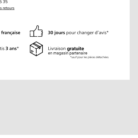
5 35
es retours