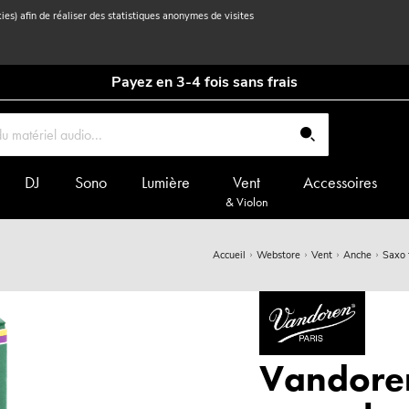
kies) afin de réaliser des statistiques anonymes de visites
Payez en 3-4 fois sans frais
DJ
Sono
Lumière
Vent
Accessoires
& Violon
Accueil
Webstore
Vent
Anche
Saxo 
Vandore