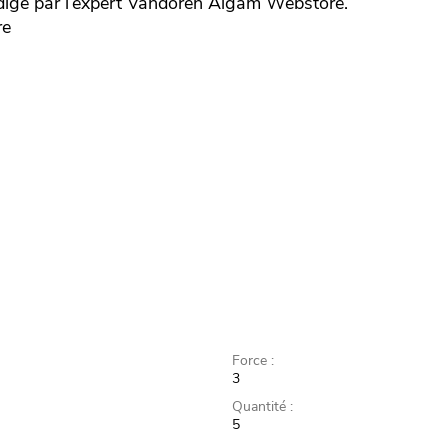
igé par l’expert
Vandoren
Algam Webstore.
re
Force :
3
Quantité :
5