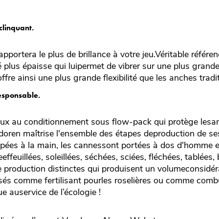
clinquant.
 apportera le plus de brillance à votre jeu.Véritable référ
é plus épaisse qui luipermet de vibrer sur une plus grand
ffre ainsi une plus grande flexibilité que les anches trad
esponsable.
aux au conditionnement sous flow-pack qui protège lesa
ndoren maîtrise l'ensemble des étapes deproduction de se
upées à la main, les cannessont portées à dos d'homme 
eeffeuillées, soleillées, séchées, sciées, fléchées, tablées,
 production distinctes qui produisent un volumeconsidér
lisés comme fertilisant pourles roselières ou comme comb
e auservice de l’écologie !