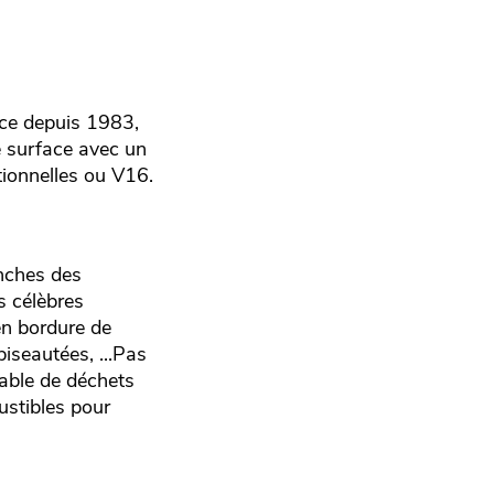
ence depuis 1983,
e surface avec un
itionnelles ou V16.
nches des
s célèbres
en bordure de
 biseautées, ...Pas
able de déchets
ustibles pour