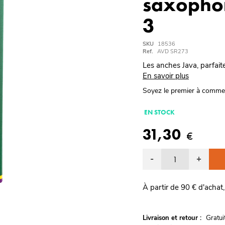
saxophon
3
SKU
18536
Ref.
AVD SR273
Les anches Java, parfaite
En savoir plus
Soyez le premier à comme
EN STOCK
31,30
€
-
+
À partir de 90 € d'achat,
G
Livraison et retour :
ratu