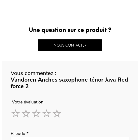
Une question sur ce produit ?
NOUS CONTACTER
Vous commentez :
Vandoren Anches saxophone ténor Java Red
force 2
Votre évaluation
1
2
3
4
5
star
stars
stars
stars
stars
Pseudo