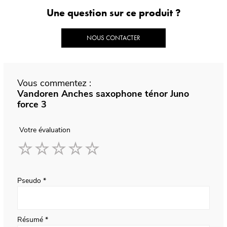
Une question sur ce produit ?
NOUS CONTACTER
Vous commentez :
Vandoren Anches saxophone ténor Juno
force 3
Votre évaluation
1
2
3
4
5
star
stars
stars
stars
stars
Pseudo
Résumé