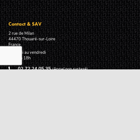
Contact & SAV
2 rue de Milan
44470
Thouaré-sur-Loire
France
Du lundi au vendredi
De 9h à 18h
02 72 24 05 35
(Appel non surtaxé)
NOUS ÉCRIRE
Assistance
Guides d'achat
Questions des musiciens
Modes de livraison
Modes de paiement