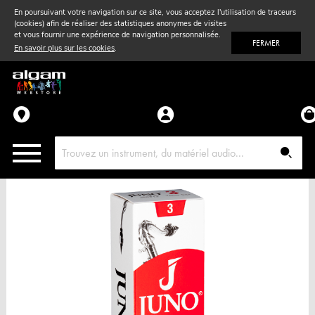
En poursuivant votre navigation sur ce site, vous acceptez l'utilisation de traceurs
(cookies) afin de réaliser des statistiques anonymes de visites
Vent
& Violon
et vous fournir une expérience de navigation personnalisée.
FERMER
En savoir plus sur les cookies
.
Accessoires
Pièces détachées