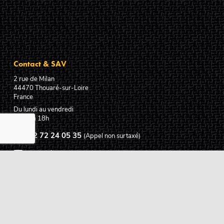
Contact & SAV
2 rue de Milan
44470
Thouaré-sur-Loire
France
Du lundi au vendredi
De 9h à 18h
02 72 24 05 35
(Appel non surtaxé)
NOUS ÉCRIRE
Assistance
Guides d'achat
Questions des musiciens