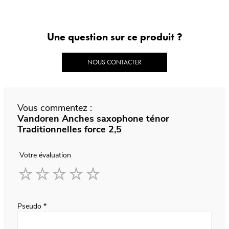
Une question sur ce produit ?
NOUS CONTACTER
Vous commentez :
Vandoren Anches saxophone ténor
Traditionnelles force 2,5
Votre évaluation
1
2
3
4
5
star
stars
stars
stars
stars
Pseudo