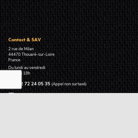
Contact & SAV
2 rue de Milan
44470
Thouaré-sur-Loire
France
Du lundi au vendredi
De 9h à 18h
02 72 24 05 35
(Appel non surtaxé)
NOUS ÉCRIRE
Assistance
Guides d'achat
Questions des musiciens