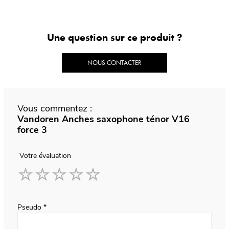
Une question sur ce produit ?
NOUS CONTACTER
Vous commentez :
Vandoren Anches saxophone ténor V16
force 3
Votre évaluation
1
2
3
4
5
star
stars
stars
stars
stars
Pseudo