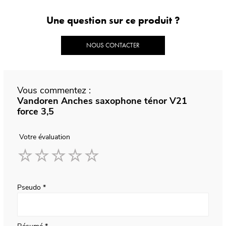
Une question sur ce produit ?
NOUS CONTACTER
Vous commentez :
Vandoren Anches saxophone ténor V21
force 3,5
Votre évaluation
1
2
3
4
5
star
stars
stars
stars
stars
Pseudo