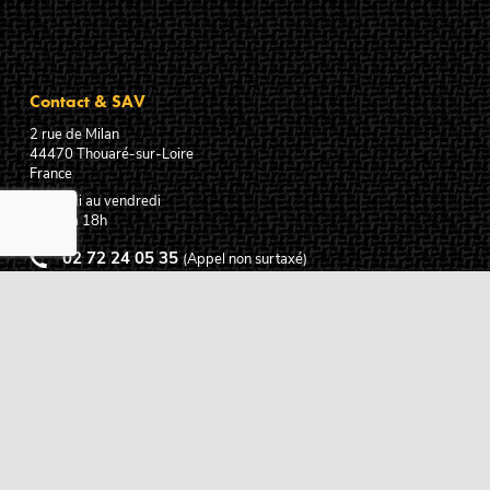
Contact & SAV
2 rue de Milan
44470
Thouaré-sur-Loire
France
Du lundi au vendredi
De 9h à 18h
02 72 24 05 35
(Appel non surtaxé)
NOUS ÉCRIRE
Assistance
Guides d'achat
Questions des musiciens
Modes de livraison
Modes de paiement