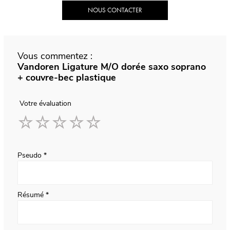
NOUS CONTACTER
Vous commentez :
Vandoren Ligature M/O dorée saxo soprano
+ couvre-bec plastique
Votre évaluation
1
2
3
4
5
star
stars
stars
stars
stars
Pseudo
Résumé